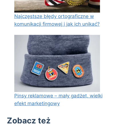
Najczęstsze błędy ortograficzne w
komunikacji firmowej i jak ich unikać?
Pinsy reklamowe – mały gadżet, wielki
efekt marketingowy
Zobacz też